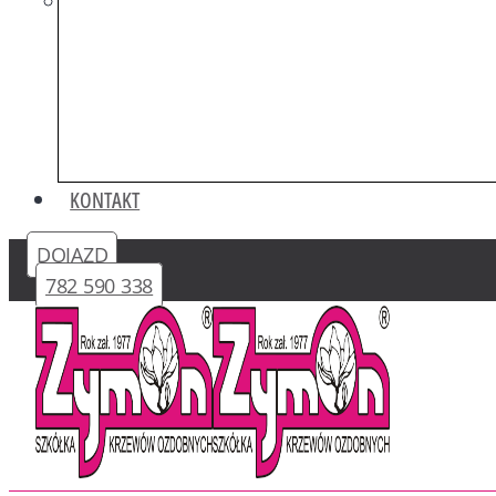
KONTAKT
DOJAZD
782 590 338