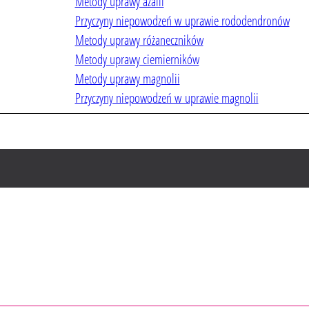
Metody uprawy azalii
Przyczyny niepowodzeń w uprawie rododendronów
Metody uprawy różaneczników
Metody uprawy ciemierników
Metody uprawy magnolii
Przyczyny niepowodzeń w uprawie magnolii