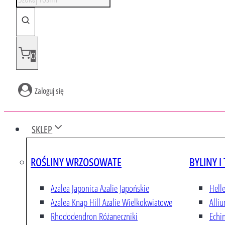
y
s
z
u
0
k
i
Zaloguj się
w
a
r
SKLEP
k
a
ROŚLINY WRZOSOWATE
BYLINY I
p
r
Azalea Japonica
Azalie Japońskie
Hell
o
Azalea Knap Hill
Azalie Wielkokwiatowe
Alli
d
Rhododendron
Różaneczniki
Echi
u