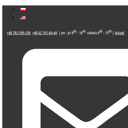
Przeskocz
do
treści
00
00
00
00
+48 782-590-338
+48 62 761-44-44
| pn - pt 8
- 16
sobota 8
- 15
|
dojazd