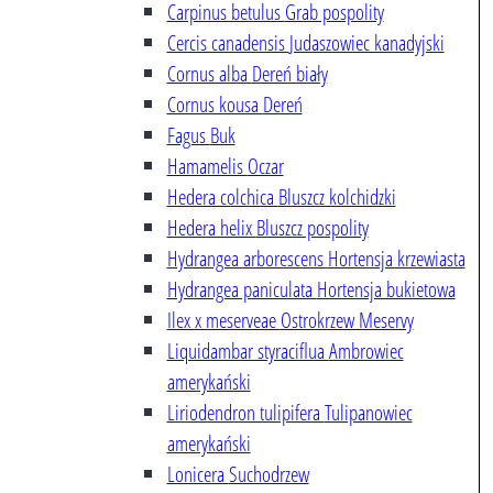
Carpinus betulus
Grab pospolity
Cercis canadensis
Judaszowiec kanadyjski
Cornus alba
Dereń biały
Cornus kousa
Dereń
Fagus
Buk
Hamamelis
Oczar
Hedera colchica
Bluszcz kolchidzki
Hedera helix
Bluszcz pospolity
Hydrangea arborescens
Hortensja krzewiasta
Hydrangea paniculata
Hortensja bukietowa
Ilex x meserveae
Ostrokrzew Meservy
Liquidambar styraciflua
Ambrowiec
amerykański
Liriodendron tulipifera
Tulipanowiec
amerykański
Lonicera
Suchodrzew