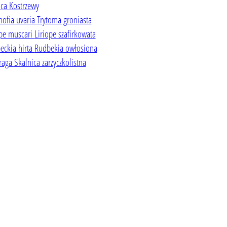
uca
Kostrzewy
hofia uvaria
Trytoma groniasta
ope muscari
Liriope szafirkowata
eckia hirta
Rudbekia owłosiona
fraga
Skalnica zarzyczkolistna