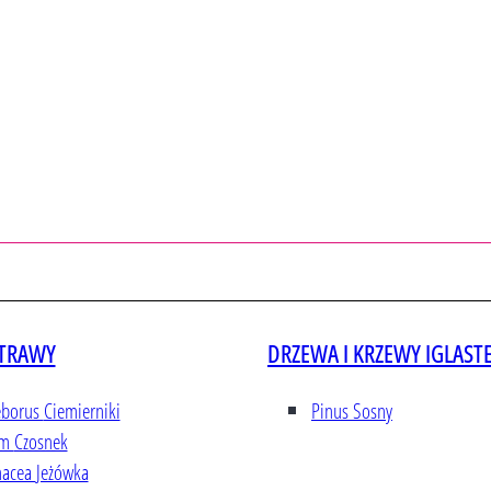
 TRAWY
DRZEWA I KRZEWY IGLAST
eborus
Ciemierniki
Pinus
Sosny
um
Czosnek
nacea
Jeżówka