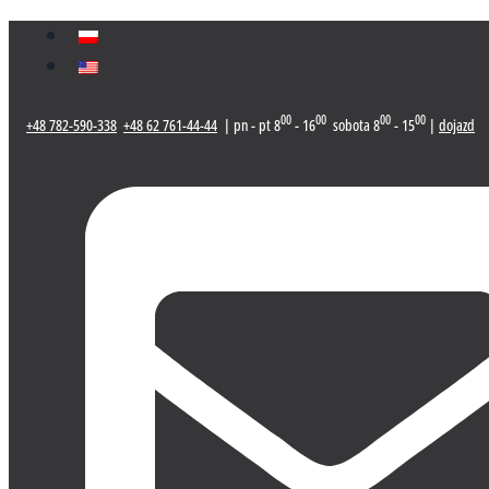
Przeskocz
do
treści
00
00
00
00
+48 782-590-338
+48 62 761-44-44
| pn - pt 8
- 16
sobota 8
- 15
|
dojazd