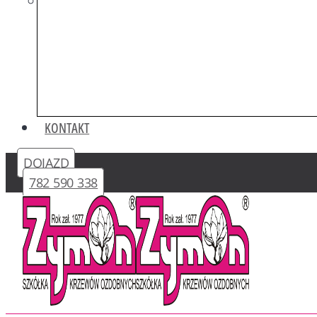
KONTAKT
DOJAZD
782 590 338