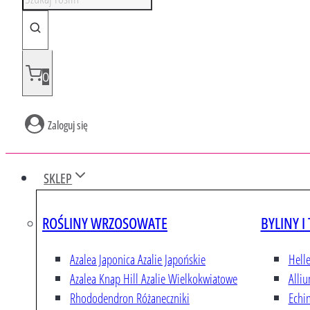
y
s
z
u
0
k
i
Zaloguj się
w
a
r
SKLEP
k
a
ROŚLINY WRZOSOWATE
BYLINY I
p
r
Azalea Japonica
Azalie Japońskie
Hell
o
Azalea Knap Hill
Azalie Wielkokwiatowe
Alli
d
Rhododendron
Różaneczniki
Echi
u