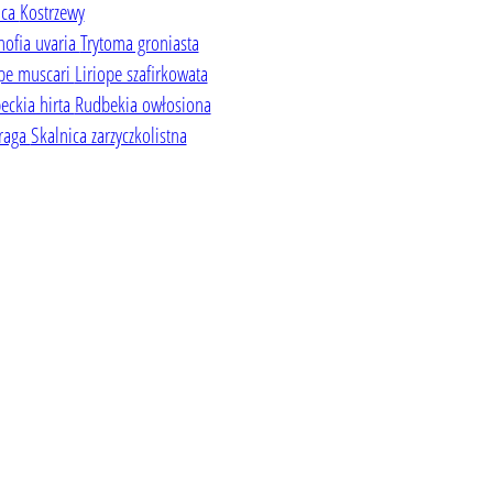
uca
Kostrzewy
hofia uvaria
Trytoma groniasta
ope muscari
Liriope szafirkowata
eckia hirta
Rudbekia owłosiona
fraga
Skalnica zarzyczkolistna