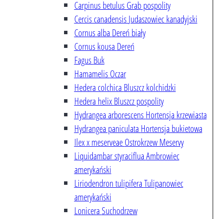
Carpinus betulus
Grab pospolity
Cercis canadensis
Judaszowiec kanadyjski
Cornus alba
Dereń biały
Cornus kousa
Dereń
Fagus
Buk
Hamamelis
Oczar
Hedera colchica
Bluszcz kolchidzki
Hedera helix
Bluszcz pospolity
Hydrangea arborescens
Hortensja krzewiasta
Hydrangea paniculata
Hortensja bukietowa
Ilex x meserveae
Ostrokrzew Meservy
Liquidambar styraciflua
Ambrowiec
amerykański
Liriodendron tulipifera
Tulipanowiec
amerykański
Lonicera
Suchodrzew