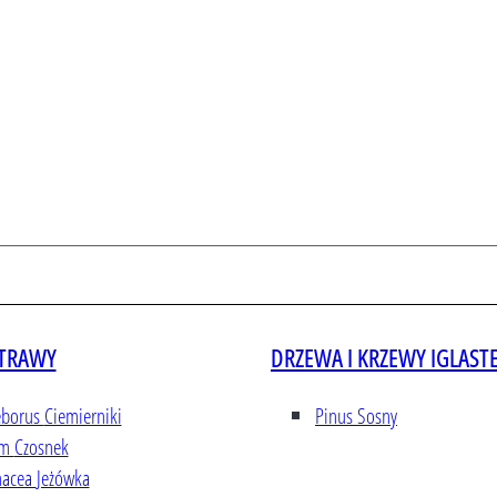
 TRAWY
DRZEWA I KRZEWY IGLAST
eborus
Ciemierniki
Pinus
Sosny
um
Czosnek
nacea
Jeżówka