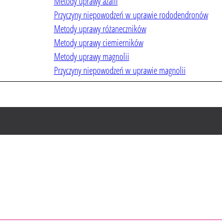
Metody uprawy azalii
Przyczyny niepowodzeń w uprawie rododendronów
Metody uprawy różaneczników
Metody uprawy ciemierników
Metody uprawy magnolii
Przyczyny niepowodzeń w uprawie magnolii